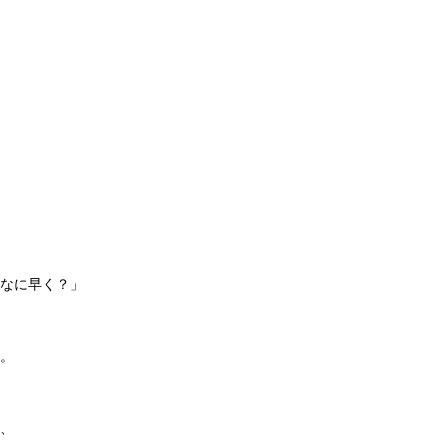
なに早く？」
。
、