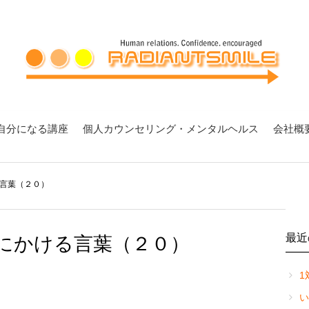
自分になる講座
個人カウンセリング・メンタルヘルス
会社概
言葉（２０）
最近
にかける言葉（２０）
1
い