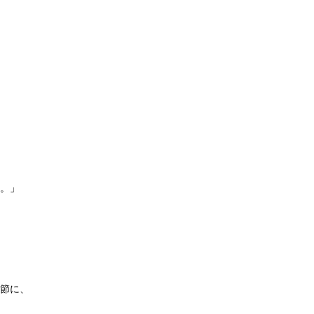
。」
節に、