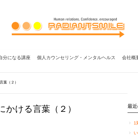
自分になる講座
個人カウンセリング・メンタルヘルス
会社概
言葉（２）
最近
にかける言葉（２）
1
い